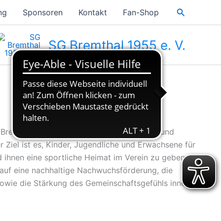
Suchen
ng
Sponsoren
Kontakt
Fan-Shop
SG Bremthal 1955 e. V.
Bremthal e.V. steht für Teamgeist, Fairplay und
r Ziel ist es, Kinder, Jugendliche und Erwachsene für
d ihnen eine sportliche Heimat im Verein zu geben.
auf eine nachhaltige Nachwuchsförderung, die
 sowie die Stärkung des Gemeinschaftsgefühls innerhalb