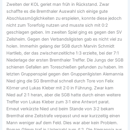
Zweiten der KOL geriet man früh in Rückstand. Zwar
schaffte es die Bremthaler Auswahl sich einige gute
Abschlussmöglichkeiten zu erspielen, konnte diese jedoch
nicht zum Torerfolg nutzen und musste sich mit 0:2
geschlagen geben. Im zweiten Spiel ging es gegen den SV
Zeilsheim. Gegen den Verbandsligisten gab es nicht viel zu
holen. Immerhin gelang der SGB durch Marvin Schmidt
Hartlieb, der das zwischenzeitliche 1:3 erzielte, bei der 7:1
Niederlage der ersten Bremthaler Treffer. Die Jungs der SGB
schienen Gefallen am Toreschießen gefunden zu haben. Im
letzten Gruppenspiel gegen den Gruppenligisten Alemannia
Nied ging die SG Bremthal schnell durch Tore von Felix
Körner und Lukas Kleber mit 2:0 in Führung. Zwar kam
Nied auf 2:1 heran, aber die SGB hatte durch einen weitere
Treffer von Lukas Kleber zum 3:1 eine Antwort parat.
Erneut verkürzte Nied und beim Stande von 3:2 bekam
Bremthal eine Zeitstrafe verpasst und war kurzzeitig einen
Mann weniger auf dem Feld. Dies war aber kein Problem.
Roman Glimm traf in Unterzahl zum 4:2. Die Alemannia aus