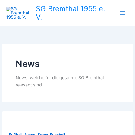
Zum
SG Bremthal 1955 e.
Inhalt
V.
springen
News
News, welche für die gesamte SG Bremthal
relevant sind.
,
,
Fußball
News
Soma, Fussball