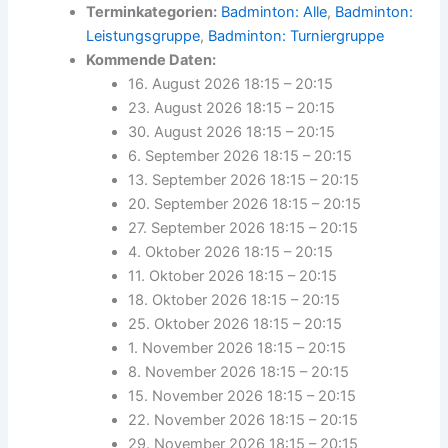
Terminkategorien:
Badminton: Alle
,
Badminton:
Leistungsgruppe
,
Badminton: Turniergruppe
Kommende Daten:
16. August 2026 18:15
–
20:15
23. August 2026 18:15
–
20:15
30. August 2026 18:15
–
20:15
6. September 2026 18:15
–
20:15
13. September 2026 18:15
–
20:15
20. September 2026 18:15
–
20:15
27. September 2026 18:15
–
20:15
4. Oktober 2026 18:15
–
20:15
11. Oktober 2026 18:15
–
20:15
18. Oktober 2026 18:15
–
20:15
25. Oktober 2026 18:15
–
20:15
1. November 2026 18:15
–
20:15
8. November 2026 18:15
–
20:15
15. November 2026 18:15
–
20:15
22. November 2026 18:15
–
20:15
29. November 2026 18:15
–
20:15