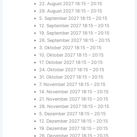
22. August 2027 18:15
–
20:15
29. August 2027 18:15
–
20:15
5. September 2027 18:15
–
20:15
12. September 2027 18:15
–
20:15
19. September 2027 18:15
–
20:15
26. September 2027 18:15
–
20:15
3. Oktober 2027 18:15
–
20:15
10. Oktober 2027 18:15
–
20:15
17. Oktober 2027 18:15
–
20:15
24. Oktober 2027 18:15
–
20:15
31. Oktober 2027 18:15
–
20:15
7. November 2027 18:15
–
20:15
14. November 2027 18:15
–
20:15
21. November 2027 18:15
–
20:15
28. November 2027 18:15
–
20:15
5. Dezember 2027 18:15
–
20:15
12. Dezember 2027 18:15
–
20:15
19. Dezember 2027 18:15
–
20:15
26. Dezember 2027 18:15
–
20:15