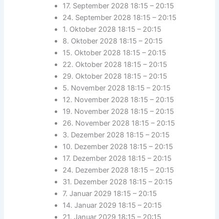
17. September 2028 18:15
–
20:15
24. September 2028 18:15
–
20:15
1. Oktober 2028 18:15
–
20:15
8. Oktober 2028 18:15
–
20:15
15. Oktober 2028 18:15
–
20:15
22. Oktober 2028 18:15
–
20:15
29. Oktober 2028 18:15
–
20:15
5. November 2028 18:15
–
20:15
12. November 2028 18:15
–
20:15
19. November 2028 18:15
–
20:15
26. November 2028 18:15
–
20:15
3. Dezember 2028 18:15
–
20:15
10. Dezember 2028 18:15
–
20:15
17. Dezember 2028 18:15
–
20:15
24. Dezember 2028 18:15
–
20:15
31. Dezember 2028 18:15
–
20:15
7. Januar 2029 18:15
–
20:15
14. Januar 2029 18:15
–
20:15
21. Januar 2029 18:15
–
20:15