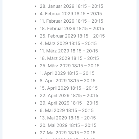
28. Januar 2029 18:15
–
20:15
4. Februar 2029 18:15
–
20:15
11. Februar 2029 18:15
–
20:15
18. Februar 2029 18:15
–
20:15
25. Februar 2029 18:15
–
20:15
4. März 2029 18:15
–
20:15
11. März 2029 18:15
–
20:15
18. März 2029 18:15
–
20:15
25. März 2029 18:15
–
20:15
1. April 2029 18:15
–
20:15
8. April 2029 18:15
–
20:15
15. April 2029 18:15
–
20:15
22. April 2029 18:15
–
20:15
29. April 2029 18:15
–
20:15
6. Mai 2029 18:15
–
20:15
13. Mai 2029 18:15
–
20:15
20. Mai 2029 18:15
–
20:15
27. Mai 2029 18:15
–
20:15