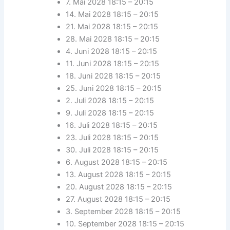
7. Mai 2028 18:15
–
20:15
14. Mai 2028 18:15
–
20:15
21. Mai 2028 18:15
–
20:15
28. Mai 2028 18:15
–
20:15
4. Juni 2028 18:15
–
20:15
11. Juni 2028 18:15
–
20:15
18. Juni 2028 18:15
–
20:15
25. Juni 2028 18:15
–
20:15
2. Juli 2028 18:15
–
20:15
9. Juli 2028 18:15
–
20:15
16. Juli 2028 18:15
–
20:15
23. Juli 2028 18:15
–
20:15
30. Juli 2028 18:15
–
20:15
6. August 2028 18:15
–
20:15
13. August 2028 18:15
–
20:15
20. August 2028 18:15
–
20:15
27. August 2028 18:15
–
20:15
3. September 2028 18:15
–
20:15
10. September 2028 18:15
–
20:15