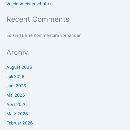
Vereinsmeisterschaften
Recent Comments
Es sind keine Kommentare vorhanden.
Archiv
August 2026
Juli 2026
Juni 2026
Mai 2026
April 2026
März 2026
Februar 2026