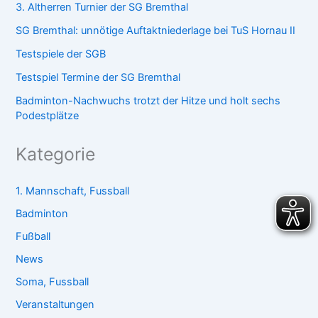
3. Altherren Turnier der SG Bremthal
SG Bremthal: unnötige Auftaktniederlage bei TuS Hornau II
Testspiele der SGB
Testspiel Termine der SG Bremthal
Badminton-Nachwuchs trotzt der Hitze und holt sechs
Podestplätze
Kategorie
1. Mannschaft, Fussball
Badminton
Fußball
News
Soma, Fussball
Veranstaltungen